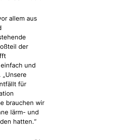
vor allem aus
d
estehende
oßteil der
fft
 einfach und
. „Unsere
fällt für
ation
se brauchen wir
hne lärm- und
iden hatten.“