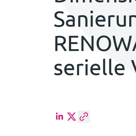
Sanieru
RENOWAT
serielle
Beitrag auf LinkedIn teilen
Beitrag auf Twitter teile
Link in die Zwisc