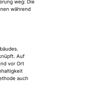
ierung weg: Die
önnen während
ebäudes.
knüpft. Auf
end vor Ort
haltigkeit
Methode auch