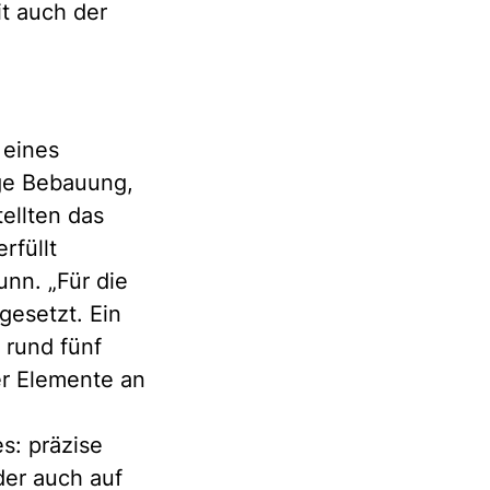
t auch der
 eines
ge Bebauung,
ellten das
rfüllt
nn. „Für die
gesetzt. Ein
 rund fünf
er Elemente an
s: präzise
der auch auf