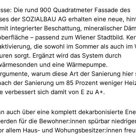
asse: Die rund 900 Quadratmeter Fassade des
es der SOZIALBAU AG erhalten eine neue, hint
mit integrierter Beschattung, mineralischer D
zoberfläche – passend zum Wiener Stadtbild. Ke
aktivierung, die sowohl im Sommer als auch im 
ren sorgt. Ergänzt wird das System durch
dwärmesonden und eine Wärmepumpe.
gumente, warum diese Art der Sanierung hier si
ach der Sanierung um 85 Prozent weniger Hei
se verbessert sich damit von E zu A+.
n auch über eine komplett dekarbonisierte En
erden für die Bewohner:innen spürbar niedriger
 vor allem Haus- und Wohungsbesitzer:innen freu