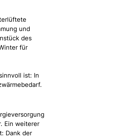
erlüftete
ämmung und
rnstück des
Winter für
nnvoll ist: In
zwärmebedarf.
ergieversorgung
. Ein weiterer
t: Dank der