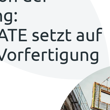
ng:
E setzt auf
 Vorfertigung
n
henablage kopieren