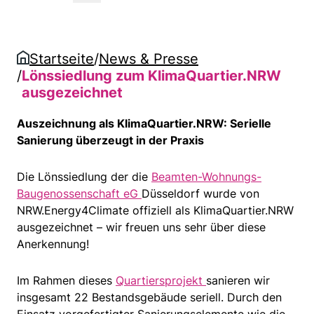
Beitrag auf LinkedIn teilen
Beitrag auf Twitter teilen
Link in die Zwischenablage kopie
Startseite
/
News & Presse
/
Lönssiedlung zum KlimaQuartier.NRW
ausgezeichnet
Auszeichnung als KlimaQuartier.NRW: Serielle
Sanierung überzeugt in der Praxis
Die Lönssiedlung der die
Beamten-Wohnungs-
Baugenossenschaft eG
Düsseldorf wurde von
NRW.Energy4Climate offiziell als KlimaQuartier.NRW
ausgezeichnet – wir freuen uns sehr über diese
Anerkennung!
Im Rahmen dieses
Quartiersprojekt
sanieren wir
insgesamt 22 Bestandsgebäude seriell. Durch den