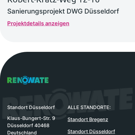
Sanierungsprojekt DWG Düsseldorf
Projektdetails anzeigen
Renowate Logo
Standort Düsseldorf
ALLE STANDORTE:
Klaus-Bungert-Str. 9
Standort Bregenz
Düsseldorf 40468
Standort Düsseldorf
Deutschland